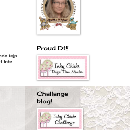
Proud Dt!!
nde tejp
t inte
Challange
blog!