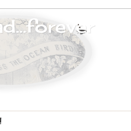
...forever
!