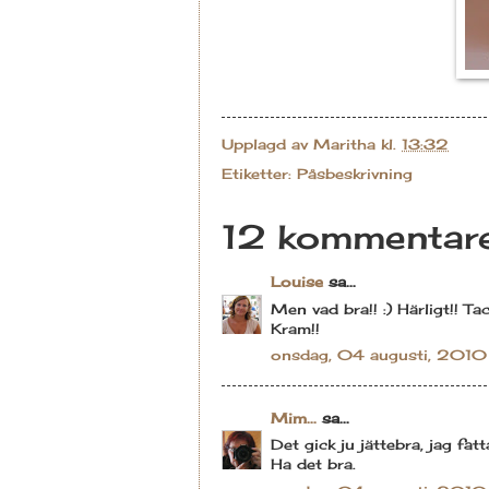
Upplagd av
Maritha
kl.
13:32
Etiketter:
Påsbeskrivning
12 kommentare
Louise
sa...
Men vad bra!! :) Härligt!! Ta
Kram!!
onsdag, 04 augusti, 2010
Mim...
sa...
Det gick ju jättebra, jag fat
Ha det bra.