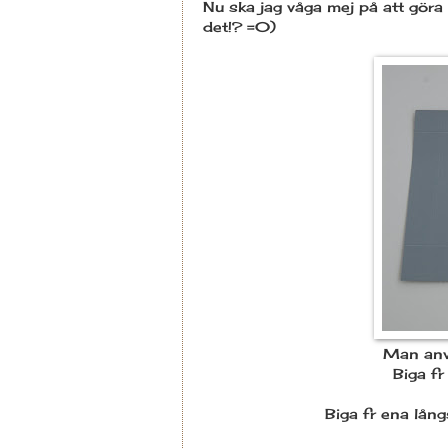
Nu ska jag våga mej på att göra 
det!? =0)
Man anv
Biga 
Biga fr ena lån