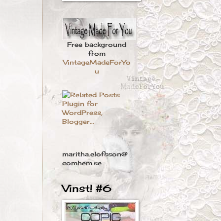
Free background
from
VintageMadeForYo
u
maritha.elofsson@
comhem.se
Vinst! #6