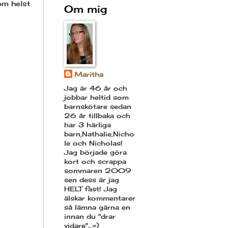
om helst
Om mig
Maritha
Jag är 46 år och
jobbar heltid som
barnskötare sedan
26 år tillbaka och
har 3 härliga
barn,Nathalie,Nicho
le och Nicholas!
Jag började göra
kort och scrappa
sommaren 2009
sen dess är jag
HELT fast! Jag
älskar kommentarer
så lämna gärna en
innan du "drar
vidare"...=)