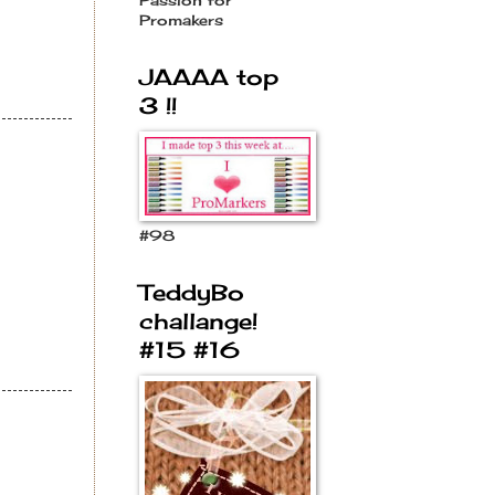
Passion for
Promakers
JAAAA top
3 !!
#98
TeddyBo
challange!
#15 #16