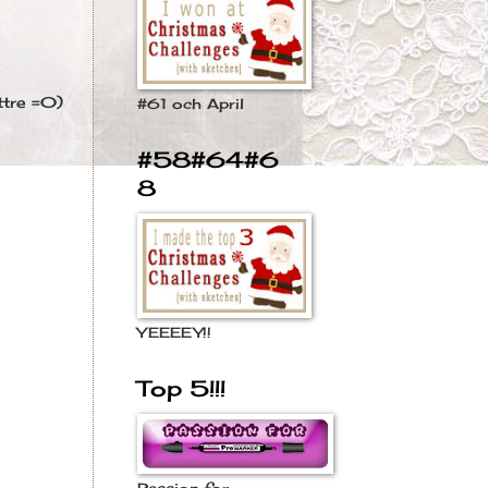
ttre =0)
#61 och April
#58#64#6
8
YEEEEY!!
Top 5!!!