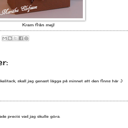
Kram från mej!
r:
ckelitack, skall jag genast lägga på minnet att den finns här :)
tade precis vad jag skulle göra.