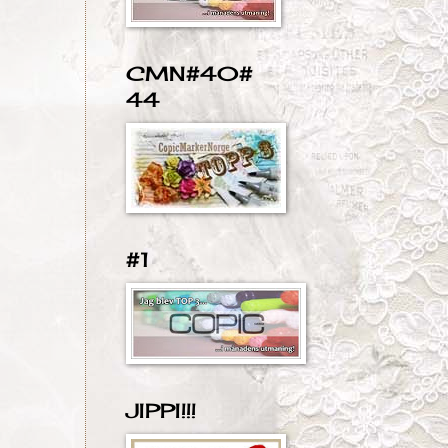
CMN#40#
44
#1
JIPPI!!!